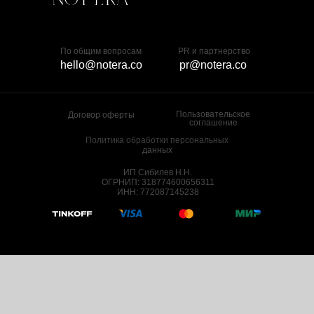
По общим вопросам
PR и партнерство
hello@notera.co
pr@notera.co
Пользовательское
Договор оферты
соглашение
Политика обработки персональных
данных
ИП Сибилев Н.Н.
ОГРНИП: 318774600656311
ИНН: 772087145238